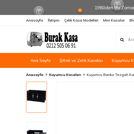
1980den Bu Zamana
Anasayfa
İletişim
Çelik Kasa Modelleri
Mini Kasalar
Bl
Ana Sayfa
Şifreli ve Zırhlı Kasaları
Kuyumcu Ka
Anasayfa
Kuyumcu Kasaları
Kuyumcu Banko Tezgah Kas