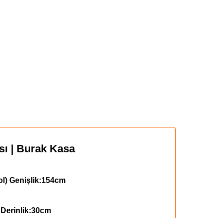
ı | Burak Kasa
ol)
Genişlik:154cm
m
Derinlik:30cm