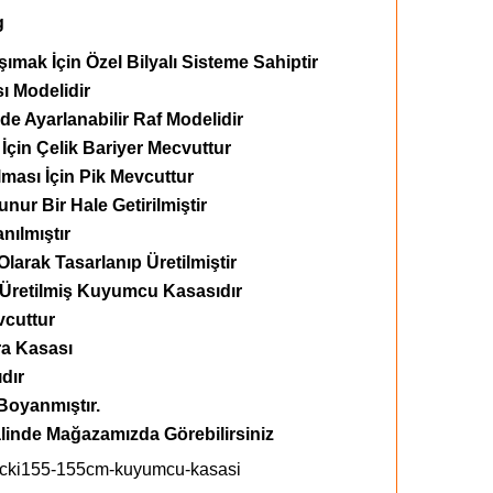
g
ımak İçin Özel Bilyalı Sisteme Sahiptir
 Modelidir
de Ayarlanabilir Raf Modelidir
çin Çelik Bariyer Mecvuttur
ması İçin Pik Mevcuttur
unur Bir Hale Getirilmiştir
anılmıştır
rak Tasarlanıp Üretilmiştir
k Üretilmiş Kuyumcu Kasasıdır
vcuttur
ra Kasası
dır
 Boyanmıştır.
alinde Mağazamızda Görebilirsiniz
m/cki155-155cm-kuyumcu-kasasi