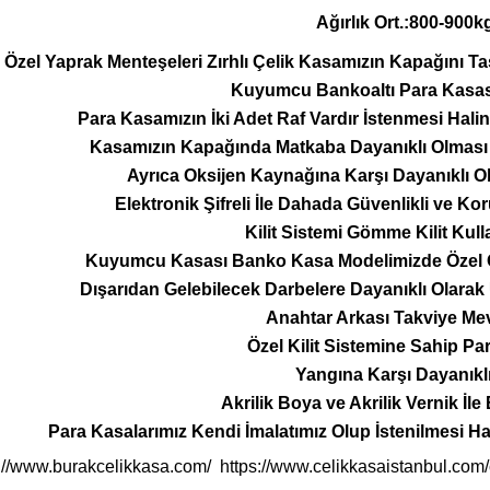
Ağırlık Ort.:800-900k
Özel Yaprak Menteşeleri Zırhlı Çelik Kasamızın Kapağını Taş
Kuyumcu Bankoaltı Para Kasası
Para Kasamızın İki Adet Raf Vardır İstenmesi Halin
Kasamızın Kapağında Matkaba Dayanıklı Olması İ
Ayrıca Oksijen Kaynağına Karşı Dayanıklı Ol
Elektronik Şifreli İle Dahada Güvenlikli ve Kor
Kilit Sistemi Gömme Kilit Kull
Kuyumcu Kasası Banko Kasa Modelimizde Özel Ola
Dışarıdan Gelebilecek Darbelere Dayanıklı Olara
Anahtar Arkası Takviye Me
Özel Kilit Sistemine Sahip Pa
Yangına Karşı Dayanıklı
Akrilik Boya ve Akrilik Vernik İle
Para Kasalarımız Kendi İmalatımız Olup İstenilmesi H
://www.burakcelikkasa.com/
https://www.celikkasaistanbul.co