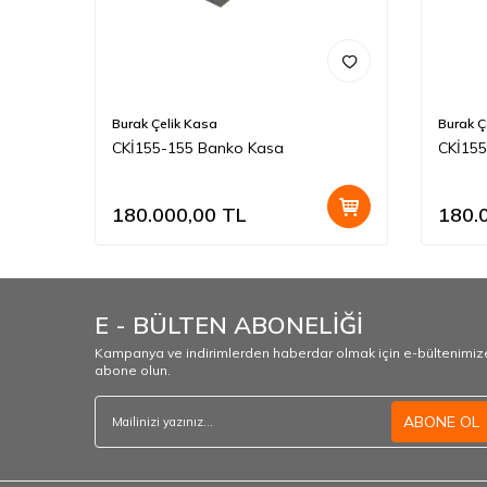
Burak Çelik Kasa
Burak Ç
ası
CKİ155-155 Banko Kasa
CKİ155
180.000,00
TL
180.
E - BÜLTEN ABONELİĞİ
Kampanya ve indirimlerden haberdar olmak için e-bültenimiz
abone olun.
ABONE OL