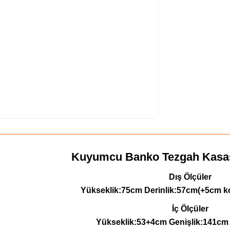
Kuyumcu Banko Tezgah Kasas
Dış Ölçüler
Yükseklik:75cm
Derinlik:57cm(+5cm k
İç Ölçüler
Yükseklik:53+4cm
Genişlik:141c