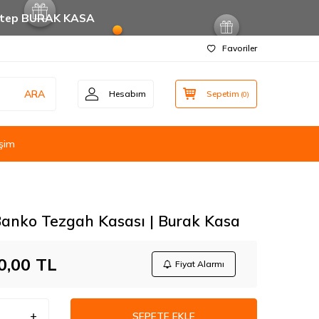
ntep BURAK KASA
Favoriler
ARA
Hesabım
Sepetim
(
0
)
işim
anko Tezgah Kasası | Burak Kasa
0,00
TL
Fiyat Alarmı
SEPETE EKLE