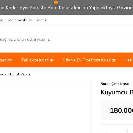
 Kadar Aynı Adreste Para Kasası İmalatı Yapmaktayız
Gazia
og
İndirimdeki Ürünlerimiz
saları
Tek Kapı Kasalar
Ofis ve Ev Tipi Para Kasaları
İlet
ası | Burak Kasa
Burak Çelik Kasa
Kuyumcu B
180.00