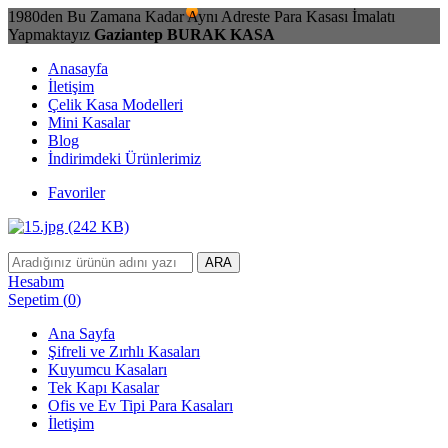
1980den Bu Zamana Kadar Aynı Adreste Para Kasası İmalatı
Yapmaktayız
Gaziantep BURAK KASA
Anasayfa
İletişim
Çelik Kasa Modelleri
Mini Kasalar
Blog
İndirimdeki Ürünlerimiz
Favoriler
ARA
Hesabım
Sepetim
(
0
)
Ana Sayfa
Şifreli ve Zırhlı Kasaları
Kuyumcu Kasaları
Tek Kapı Kasalar
Ofis ve Ev Tipi Para Kasaları
İletişim