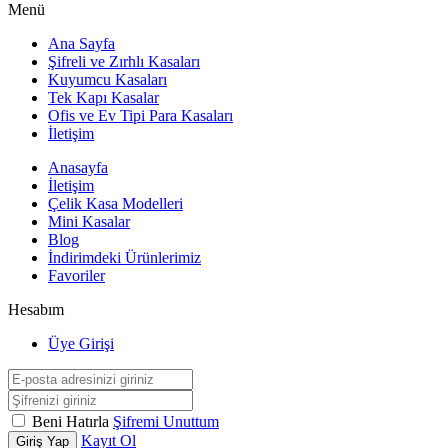
Menü
Ana Sayfa
Şifreli ve Zırhlı Kasaları
Kuyumcu Kasaları
Tek Kapı Kasalar
Ofis ve Ev Tipi Para Kasaları
İletişim
Anasayfa
İletişim
Çelik Kasa Modelleri
Mini Kasalar
Blog
İndirimdeki Ürünlerimiz
Favoriler
Hesabım
Üye Girişi
Beni Hatırla
Şifremi Unuttum
Kayıt Ol
Giriş Yap