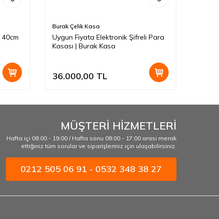
Burak Çelik Kasa
Burak 
 | 40cm
Uygun Fiyata Elektronik Şifreli Para
Uygun
Kasası | Burak Kasa
NO: 5
36.000,00
TL
14.0
MÜŞTERİ HİZMETLERİ
Hafta içi 08:00 - 19:00 / Hafta sonu 08:00 - 17:00 arası merak
ettiğiniz tüm sorular ve siparişleriniz için ulaşabilirsiniz.
0212 505 06 91 - 0532 348 38 27