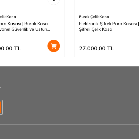
elik Kasa
Burak Çelik Kasa
Para Kasası | Burak Kasa –
Elektronik Şifreli Para Kasası
yonel Güvenlik ve Üstün
Şifreli Çelik Kasa
ım
00,00
TL
27.000,00
TL
e