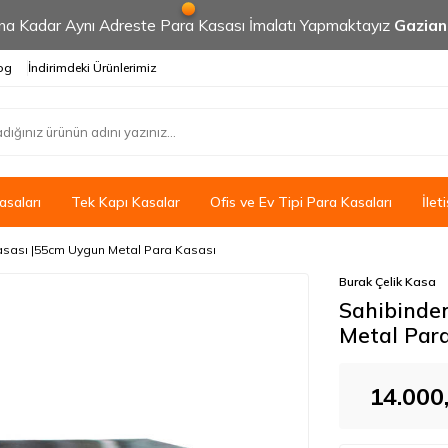
 Kadar Aynı Adreste Para Kasası İmalatı Yapmaktayız
Gazia
og
İndirimdeki Ürünlerimiz
saları
Tek Kapı Kasalar
Ofis ve Ev Tipi Para Kasaları
İlet
asası |55cm Uygun Metal Para Kasası
Burak Çelik Kasa
Sahibinden
Metal Para
14.000