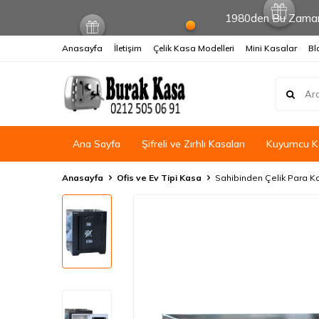
1980den Bu Zamana
Anasayfa
İletişim
Çelik Kasa Modelleri
Mini Kasalar
Bl
Ana Sayfa
Şifreli ve Zırhlı Kasaları
Kuyumcu Ka
Anasayfa
Ofis ve Ev Tipi Kasa
Sahibinden Çelik Para K