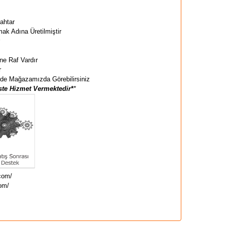
nahtar
ak Adına Üretilmiştir
r
ne Raf Vardır
r
nde Mağazamızda Görebilirsiniz
te Hizmet Vermektedir*
*
.com/
om/