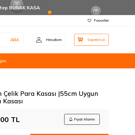
ntep BURAK KASA
Favoriler
ARA
Hesabım
Sepetim
(
0
)
işim
 Çelik Para Kasası |55cm Uygun
 Kasası
,00
TL
Fiyat Alarmı