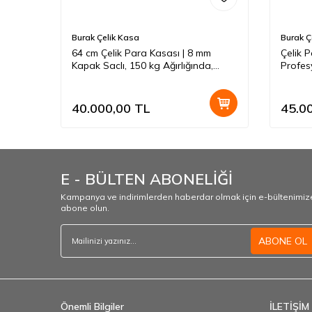
Burak Çelik Kasa
Burak Ç
cmlik
64 cm Çelik Para Kasası | 8 mm
Çelik 
Kapak Saclı, 150 kg Ağırlığında,
Profes
Yangın ve Depreme Dayanıklı Yüksek
Dayan
Güvenlikli Kasa – Burak Çelik Kasa
İmalatı
40.000,00
TL
45.0
E - BÜLTEN ABONELİĞİ
Kampanya ve indirimlerden haberdar olmak için e-bültenimiz
abone olun.
ABONE OL
Önemli Bilgiler
İLETİŞİM