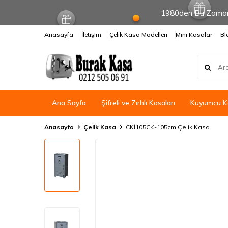
1980den Bu Zamana
Anasayfa
İletişim
Çelik Kasa Modelleri
Mini Kasalar
Bl
Ana Sayfa
Şifreli ve Zırhlı Kasaları
Kuyumcu Ka
Anasayfa
Çelik Kasa
CKİ105CK-105cm Çelik Kasa