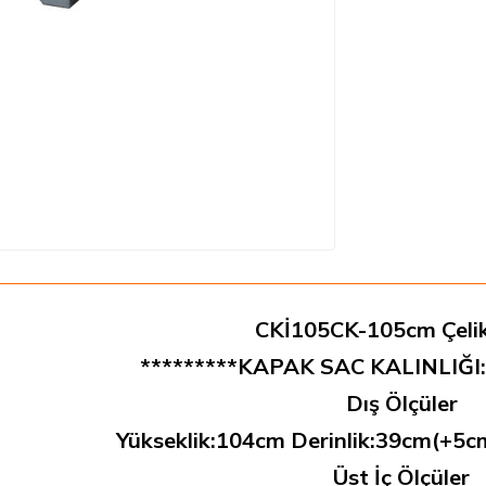
CKİ105CK-105cm Çeli
*********KAPAK SAC KALINLIĞI:
Dış Ölçüler
Yükseklik:104cm Derinlik:39cm(+5cm
Üst İç Ölçüler