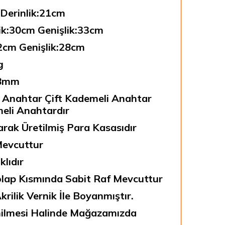
 Derinlik:21cm
lik:30cm Genişlik:33cm
2cm Genişlik:28cm
g
:8mm
 Anahtar Çift Kademeli Anahtar
eli Anahtardır
arak Üretilmiş Para Kasasıdır
Mevcuttur
lıdır
lap Kısmında Sabit Raf Mevcuttur
rilik Vernik İle Boyanmıştır.
enilmesi Halinde Mağazamızda