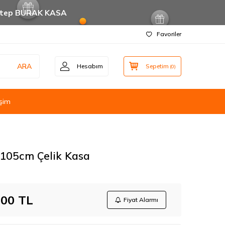
ntep BURAK KASA
Favoriler
ARA
Hesabım
Sepetim
(
0
)
işim
105cm Çelik Kasa
,00
TL
Fiyat Alarmı