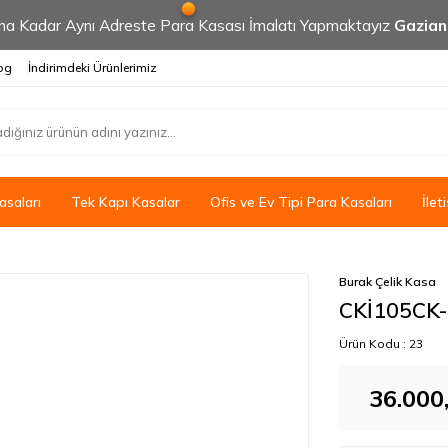
 Kadar Aynı Adreste Para Kasası İmalatı Yapmaktayız
Gazia
og
İndirimdeki Ürünlerimiz
saları
Tek Kapı Kasalar
Ofis ve Ev Tipi Para Kasaları
İlet
Burak Çelik Kasa
CKİ105CK-
Ürün Kodu :
23
36.000