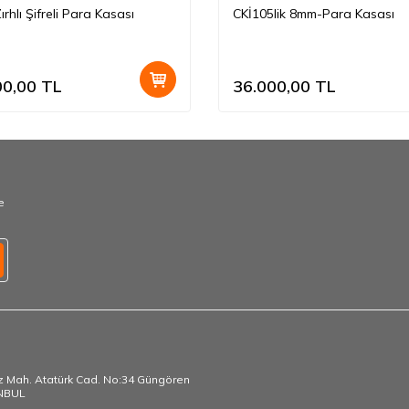
rhlı Şifreli Para Kasası
CKİ105lik 8mm-Para Kasası
00,00
TL
36.000,00
TL
e
 Mah. Atatürk Cad. No:34 Güngören
ANBUL